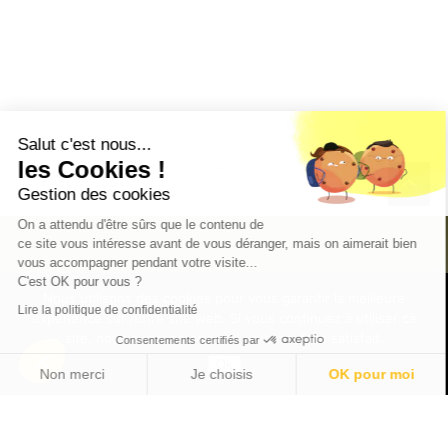
Salut c'est nous...
les Cookies !
ACCUEIL
»
PLAN DE SITE
keyboard_arrow_up
Gestion des cookies
On a attendu d'être sûrs que le contenu de
ce site vous intéresse avant de vous déranger, mais on aimerait bien
vous accompagner pendant votre visite...
C'est OK pour vous ?
Nous utilisons des cookies pour vous garantir la meilleure
Lire la politique de confidentialité
expérience sur notre site web. Si vous continuez à utiliser ce
site, nous supposerons que vous en êtes satisfait.
Vous avez une idée ?
Consentements certifiés par
Ok
On s'occupe du reste ...
Non merci
Je choisis
OK pour moi
Axeptio consent
Plateforme de Gestion du Consentement : Personnalisez vos Options
Notre plateforme vous permet d'adapter et de gérer vos paramètres de confidential
keyboard_arrow_right
PARLONS-EN !