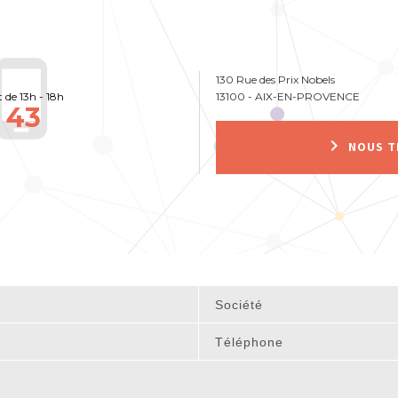
ne_android
130 Rue des Prix Nobels
t de 13h - 18h
13100 - AIX-EN-PROVENCE
 43
keyboard_arrow_right
NOUS T