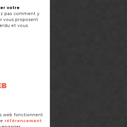
er votre
ez pas comment y
i vous proposent
perdu et vous
EB
es web fonctionnent
de
référencement
é-engager