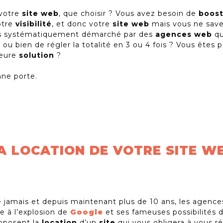
votre
site web
, que choisir ? Vous avez besoin de
boost
otre
visibilité
, et donc votre
site web
mais vous ne sav
es systématiquement démarché par des
agences web
qu
e
ou bien de régler la totalité en 3 ou 4 fois ? Vous êtes 
leure
solution
?
nne porte.
A LOCATION DE VOTRE SITE W
e jamais et depuis maintenant plus de 10 ans, les agenc
e à l’explosion de
Google
et ses fameuses possibilités 
roposent la
location
d’un
site
qui vous obligera à vous r