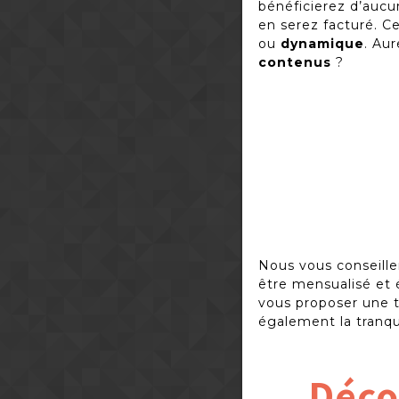
bénéficierez d’auc
en serez facturé. Ce
ou
dynamique
. Aur
contenus
?
Nous vous conseiller
être mensualisé e
vous proposer une te
également la tranqui
Déco