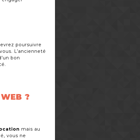
evrez poursuivre
 vous. L’ancienneté
 d’un bon
cé.
E WEB ?
location
mais au
yé, vous ne