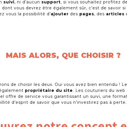
un
suivi
, ni d’aucun
support
, si vous souhaitez profitez d
 dont vous devrez être également sûr, c’est de savoir si
ez vous la possibilité d’
ajouter
des
pages
, des
articles
e
MAIS ALORS, QUE CHOISIR ?
ons de choisir les deux. Oui vous avez bien entendu ! Les
t également
propriétaire du site
. Les couturiers du web 
l offre de service vous garantissant un suivi, une forma
llité d’esprit de savoir que vous n’investirez pas à perte.
uvrez notre concept e