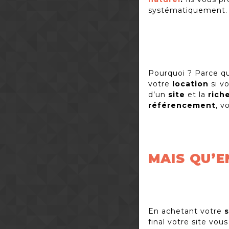
systématiquement.
Pourquoi ? Parce q
votre
location
si vo
d’un
site
et la
rich
référencement
, v
MAIS QU’E
En achetant votre
s
final votre site vou