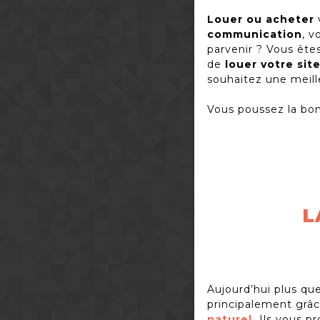
Louer ou acheter
communication
, v
parvenir ? Vous êt
de
louer votre sit
souhaitez une meil
Vous poussez la bo
L
Aujourd’hui plus qu
principalement grâc
naturel
.
Ils vous p