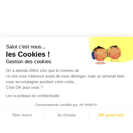
Salut c'est nous...
les Cookies !
ACCUEIL
»
LOISIRS - SPORTS
keyboard_arrow_up
Gestion des cookies
On a attendu d'être sûrs que le contenu de
ce site vous intéresse avant de vous déranger, mais on aimerait bien
vous accompagner pendant votre visite...
C'est OK pour vous ?
Nous utilisons des cookies pour vous garantir la meilleure
Lire la politique de confidentialité
expérience sur notre site web. Si vous continuez à utiliser ce
site, nous supposerons que vous en êtes satisfait.
Vous avez une idée ?
Consentements certifiés par
Ok
On s'occupe du reste ...
Non merci
Je choisis
OK pour moi
Axeptio consent
Plateforme de Gestion du Consentement : Personnalisez vos Options
Notre plateforme vous permet d'adapter et de gérer vos paramètres de confidential