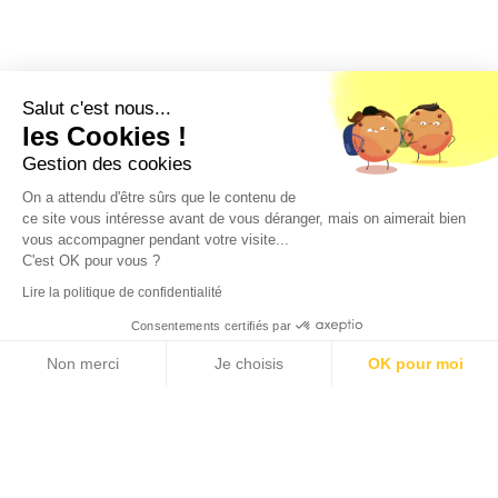
Salut c'est nous...
les Cookies !
ACCUEIL
»
BÂTIMENT - BTP
keyboard_arrow_up
Gestion des cookies
On a attendu d'être sûrs que le contenu de
ce site vous intéresse avant de vous déranger, mais on aimerait bien
vous accompagner pendant votre visite...
C'est OK pour vous ?
Nous utilisons des cookies pour vous garantir la meilleure
Lire la politique de confidentialité
expérience sur notre site web. Si vous continuez à utiliser ce
site, nous supposerons que vous en êtes satisfait.
Vous avez une idée ?
Consentements certifiés par
Ok
On s'occupe du reste ...
Non merci
Je choisis
OK pour moi
Axeptio consent
Plateforme de Gestion du Consentement : Personnalisez vos Options
Notre plateforme vous permet d'adapter et de gérer vos paramètres de confidential
keyboard_arrow_right
PARLONS-EN !